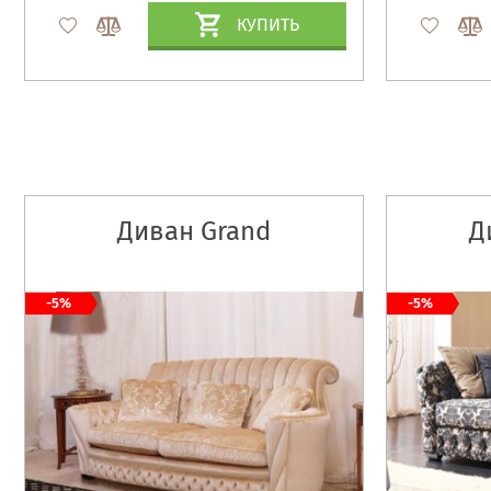
КУПИТЬ
Диван Grand
Д
-5%
-5%