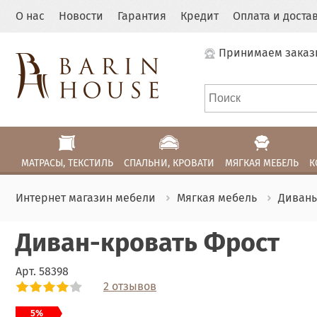
О нас
Новости
Гарантия
Кредит
Оплата и доста
Принимаем заказ
МАТРАСЫ, ТЕКСТИЛЬ
СПАЛЬНИ, КРОВАТИ
МЯГКАЯ МЕБЕЛЬ
К
Интернет магазин мебели
Мягкая мебель
Диван
Диван-кровать Фрост
Арт.
58398
2 отзывов
Link
Link
Link
Link
Link
Link
Link
Link
Link
Link
Link
Link
Link
Link
Link
5%