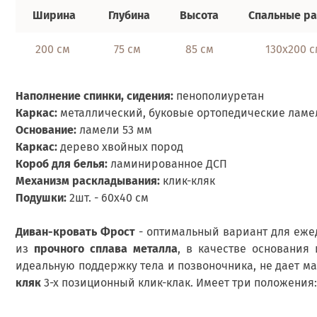
Ширина
Глубина
Высота
Спальные р
200 см
75 см
85 см
130х200 с
Наполнение спинки, сидения:
пенополиуретан
Каркас:
металлический,
буковые ортопедические ламе
Основание:
ламели 53 мм
Каркас:
дерево хвойных пород
Короб для белья:
ламинированное ДСП
Механизм раскладывания:
клик-кляк
Подушки:
2шт. - 60х40 см
Диван-кровать Фрост
- оптимальный вариант для ежед
из
прочного сплава металла
, в качестве основания
идеальную поддержку тела и позвоночника, не дает м
кляк
3-х позиционный клик-клак. Имеет три положения: 