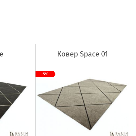
e
Ковер Space 01
-5%