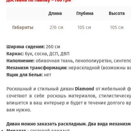
Длина
Глубина
Высота
Габариты
276 см
105 см
105 см
Ширина сидения:
260 см
Каркас:
бук, сосна, ДСП, ДВП
Наполнение:
обивочная ткань, пенополиуретан, синтеп
Механизм трансформации:
нераскладной (возможны в
Ящик для белья:
нет
Роскошный и стильный диван
Diamond
от мебельной 
сочетают в себе роскошь материалов, стилистичес
впишется в ваш интерьер и будет в течение долгого вр
вам нужно.
Диван можно заказать раскладным. Два вида механиз
Мералат
- гостевой вариант