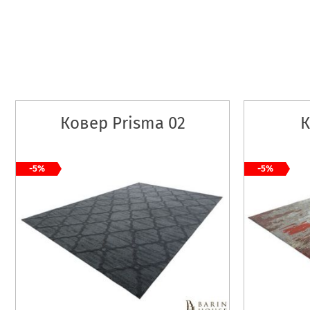
Ковер Prisma 02
К
-5%
-5%