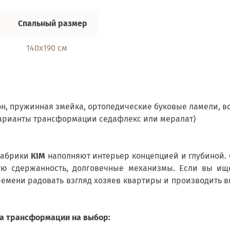
Спальный размер
140х190 см
он, пружинная змейка, ортопедические буковые ламели, в
арианты трансформации седафлекс или мералат)
фабрики
KIM
наполняют интерьер концепцией и глубиной. 
кую сдержанность, долговечные механизмы. Если вы ищ
емени радовать взгляд хозяев квартиры и производить вп
ма трансформации на выбор: