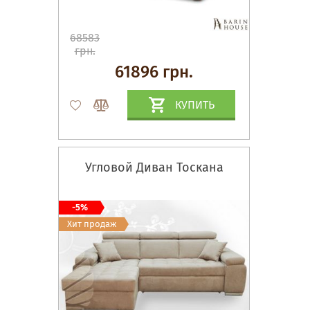
68583
грн.
61896 грн.
КУПИТЬ
Угловой Диван Тоскана
-5%
Хит продаж