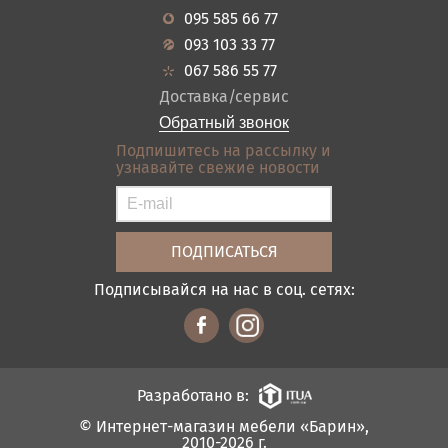
Новости
Кухня
095 585 66 77
Гарантия
Прихожие
093 103 33 77
Кредит
Ванная
067 586 55 77
Оплата и доставка
Акции
Доставка/сервис
Отзывы
Обратный звонок
Контакты
Подпишитесь на рассылку и
узнавайте свежие новости
Карта сайта
Условия покупки
Подписывайся на нас в соц. сетях:
Разработано в:
© Интернет-магазин мебели «Барин»,
2010-2026 г.