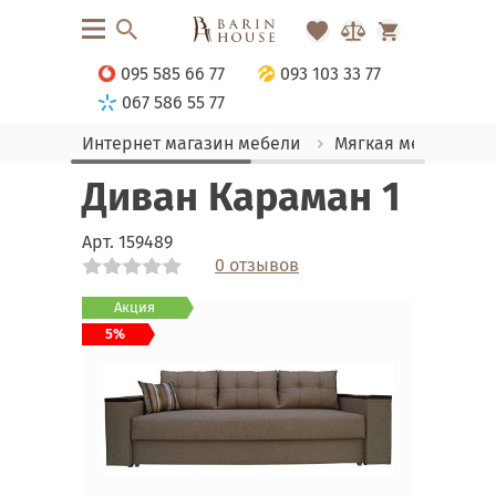
095 585 66 77
093 103 33 77
067 586 55 77
Интернет магазин мебели
Мягкая мебель
Диван Караман 1
Арт.
159489
0 отзывов
Link
Link
Link
Акция
5%