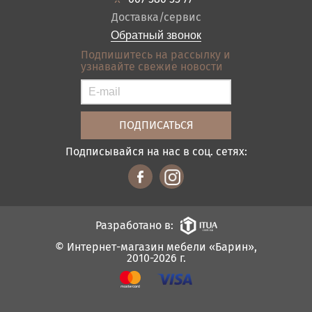
Оплата и доставка
Акции
Доставка/сервис
Отзывы
Обратный звонок
Контакты
Подпишитесь на рассылку и
узнавайте свежие новости
Карта сайта
Условия покупки
Подписывайся на нас в соц. сетях:
Разработано в:
© Интернет-магазин мебели «Барин»,
2010-2026 г.