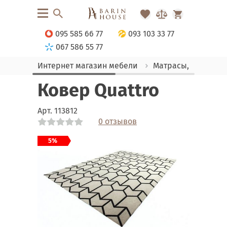
095 585 66 77
093 103 33 77
067 586 55 77
Интернет магазин мебели
Матрасы, текстиль
Ковер Quattro
Арт.
113812
0 отзывов
Link
Link
Link
Link
5%