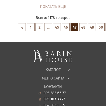
ПОКАЗАТЬ ЕЩЕ
Всего:
1178
товаров
1
2
...
45
46
47
48
49
50
<
Матрасы, текстиль
Спальни, Кровати
Мягкая мебель
Корпусная мебель
Офисная мебель
Ткани
КАТАЛОГ
Детская
МЕНЮ САЙТА
Садовая мебель
О нас
Гостиная
КОНТАКТЫ
Новости
Кухня
095 585 66 77
Гарантия
Прихожие
093 103 33 77
Кредит
Ванная
067 586 55 77