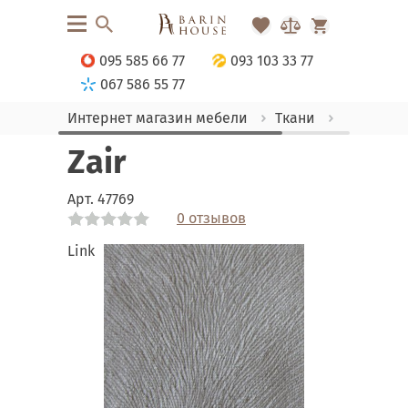
095 585 66 77
093 103 33 77
067 586 55 77
Интернет магазин мебели
Ткани
Флок
Zair
Арт.
47769
0 отзывов
Link
Link
Link
Link
Link
Link
Link
Link
Link
Link