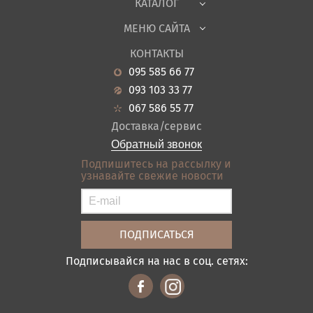
КАТАЛОГ
Детская
МЕНЮ САЙТА
Садовая мебель
О нас
Гостиная
КОНТАКТЫ
Новости
Кухня
095 585 66 77
Гарантия
Прихожие
093 103 33 77
Кредит
Ванная
067 586 55 77
Оплата и доставка
Акции
Доставка/сервис
Отзывы
Обратный звонок
Контакты
Подпишитесь на рассылку и
узнавайте свежие новости
Карта сайта
Условия покупки
Подписывайся на нас в соц. сетях: