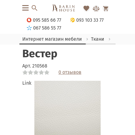
095 585 66 77
093 103 33 77
067 586 55 77
Интернет магазин мебели
Ткани
Кожзам
Вестер
Арт.
210568
0 отзывов
Link
Link
Link
Link
Link
Link
Link
Link
Link
Link
Link
Link
Link
Link
Link