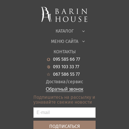
Мягкая мебель
Корпусная мебель
Офисная мебель
Ткани
КАТАЛОГ
Детская
МЕНЮ САЙТА
Садовая мебель
О нас
Гостиная
КОНТАКТЫ
Новости
Кухня
095 585 66 77
Гарантия
Прихожие
093 103 33 77
Кредит
Ванная
067 586 55 77
Оплата и доставка
Акции
Доставка/сервис
Отзывы
Обратный звонок
Контакты
Подпишитесь на рассылку и
узнавайте свежие новости
Карта сайта
Условия покупки