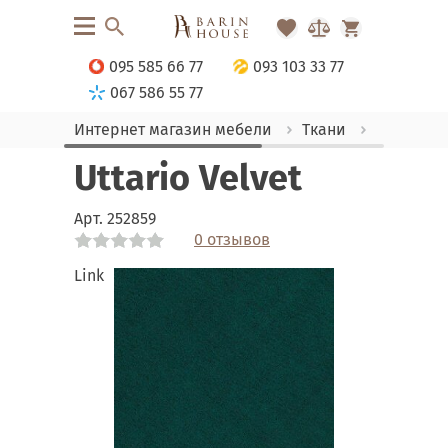
095 585 66 77
093 103 33 77
067 586 55 77
Интернет магазин мебели
Ткани
Велюр
Uttario Velvet
Арт.
252859
0 отзывов
Link
Link
Link
Link
Link
Link
Link
Link
Link
Link
Link
Link