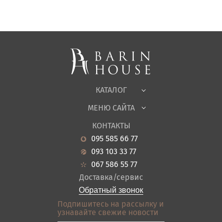
Матрасы, текстиль
Спальни, Кровати
Мягкая мебель
Корпусная мебель
Офисная мебель
Ткани
КАТАЛОГ
Детская
МЕНЮ САЙТА
Садовая мебель
О нас
Гостиная
КОНТАКТЫ
Новости
Кухня
095 585 66 77
Гарантия
Прихожие
093 103 33 77
Кредит
Ванная
067 586 55 77
Оплата и доставка
Акции
Доставка/сервис
Отзывы
Обратный звонок
Контакты
Подпишитесь на рассылку и
узнавайте свежие новости
Карта сайта