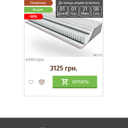
Новинка
До конца акции осталось:
01
01
21
57
Акция
Дней
Час
Мин
Сек
-36%
4910 грн.
3125 грн.
КУПИТЬ
Матрасы, текстиль
Спальни, Кровати
Мягкая мебель