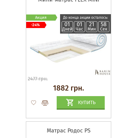
Акция
До конца акции осталось:
01
01
21
57
-24%
Дней
Час
Мин
Сек
2477 грн.
1882 грн.
КУПИТЬ
Матрас Родос PS