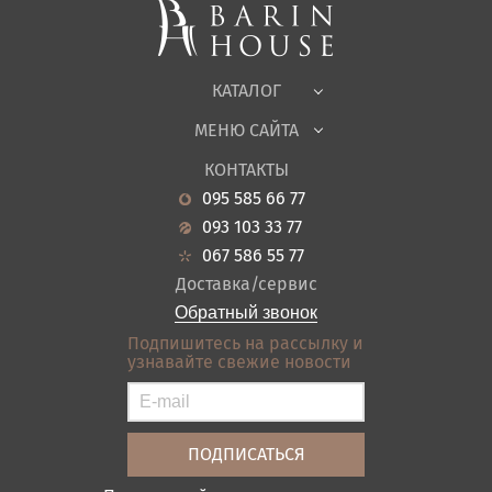
Корпусная мебель
Офисная мебель
Ткани
КАТАЛОГ
Детская
МЕНЮ САЙТА
Садовая мебель
О нас
Гостиная
КОНТАКТЫ
Новости
Кухня
095 585 66 77
Гарантия
Прихожие
093 103 33 77
Кредит
Ванная
067 586 55 77
Оплата и доставка
Акции
Доставка/сервис
Отзывы
Обратный звонок
Контакты
Подпишитесь на рассылку и
узнавайте свежие новости
Карта сайта
Условия покупки