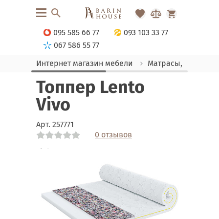
095 585 66 77
093 103 33 77
067 586 55 77
Интернет магазин мебели
Матрасы, текстиль
Топпер Lento
Vivo
Арт.
257771
0 отзывов
Link
Link
Link
Link
Link