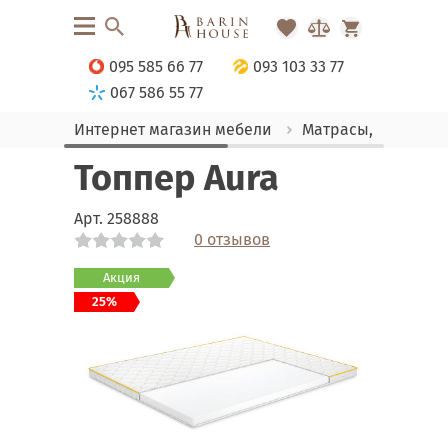
095 585 66 77
093 103 33 77
067 586 55 77
Интернет магазин мебели
Матрасы, текстиль
Топпер Aura
Арт.
258888
0 отзывов
Link
Link
Акция
25%