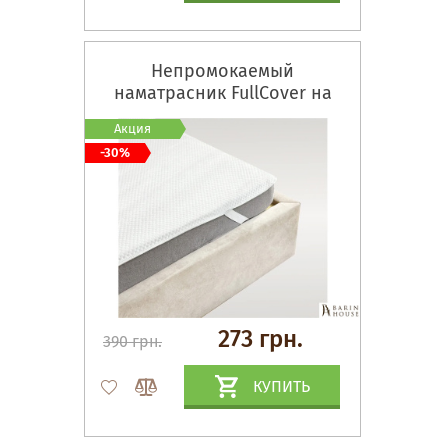
Непромокаемый
наматрасник FullCover на
резинках по углам
Акция
-30%
273 грн.
390 грн.
КУПИТЬ