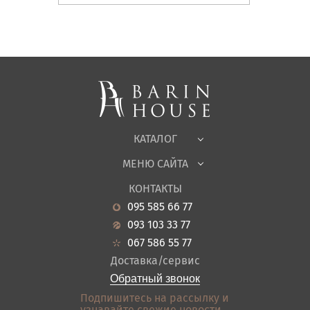
Матрасы, текстиль
Спальни, Кровати
Мягкая мебель
Корпусная мебель
Офисная мебель
Ткани
КАТАЛОГ
Детская
МЕНЮ САЙТА
Садовая мебель
О нас
Гостиная
КОНТАКТЫ
Новости
Кухня
095 585 66 77
Гарантия
Прихожие
093 103 33 77
Кредит
Ванная
067 586 55 77
Оплата и доставка
Акции
Доставка/сервис
Отзывы
Обратный звонок
Контакты
Подпишитесь на рассылку и
узнавайте свежие новости