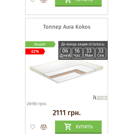
Топпер Aura Kokos
Акция
До конца акции осталось:
06
16
33
32
-22%
Дней
Час
Мин
Сек
2698 грн.
2111 грн.
КУПИТЬ