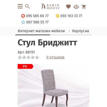
095 585 66 77
093 103 33 77
067 586 55 77
Интернет магазин мебели
Корпусная мебель
Стул Бриджитт
Арт.
88151
0 отзывов
Link
Link
Link
Link
5%