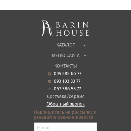
Матрасы, текстиль
Спальни, Кровати
Мягкая мебель
Корпусная мебель
Офисная мебель
Ткани
КАТАЛОГ
Детская
МЕНЮ САЙТА
Садовая мебель
О нас
Гостиная
КОНТАКТЫ
Новости
Кухня
095 585 66 77
Гарантия
Прихожие
093 103 33 77
Кредит
Ванная
067 586 55 77
Оплата и доставка
Акции
Доставка/сервис
Отзывы
Обратный звонок
Контакты
Подпишитесь на рассылку и
узнавайте свежие новости
Карта сайта
Условия покупки