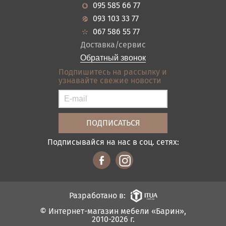
Новости
Кухня
095 585 66 77
Гарантия
Прихожие
093 103 33 77
Кредит
Ванная
067 586 55 77
Оплата и доставка
Акции
Доставка/сервис
Отзывы
Обратный звонок
Контакты
Подпишитесь на рассылку и
узнавайте свежие новости
Карта сайта
Условия покупки
Подписывайся на нас в соц. сетях:
Разработано в:
© Интернет-магазин мебели «Барин»,
2010-2026 г.