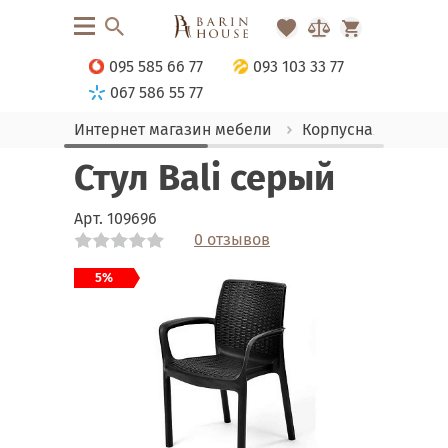
095 585 66 77
093 103 33 77
067 586 55 77
Интернет магазин мебели
Корпусная мебель
Стул Bali серый
Арт.
109696
0 отзывов
Link
Link
Link
Link
Link
Link
Link
5%