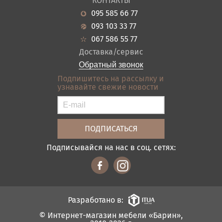
КОНТАКТЫ
Новости
Кухня
095 585 66 77
Гарантия
Прихожие
093 103 33 77
Кредит
Ванная
067 586 55 77
Оплата и доставка
Акции
Доставка/сервис
Отзывы
Обратный звонок
Контакты
Подпишитесь на рассылку и
узнавайте свежие новости
Карта сайта
Условия покупки
Подписывайся на нас в соц. сетях:
Разработано в:
© Интернет-магазин мебели «Барин»,