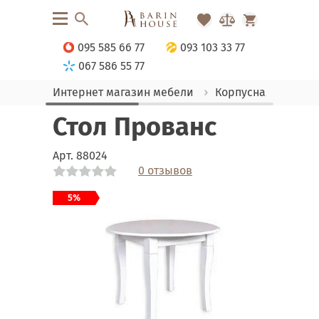
095 585 66 77
093 103 33 77
067 586 55 77
Интернет магазин мебели
Корпусная мебель
Стол Прованс
Арт.
88024
0 отзывов
Link
Link
Link
5%