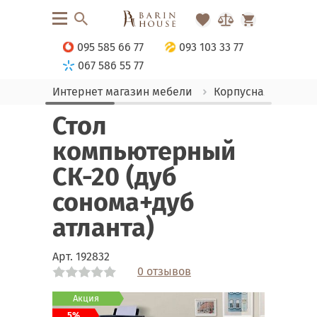
095 585 66 77
093 103 33 77
067 586 55 77
Интернет магазин мебели
Корпусная мебель
Стол
компьютерный
СК-20 (дуб
сонома+дуб
атланта)
Арт.
192832
0 отзывов
Link
Link
Link
Link
Акция
5%