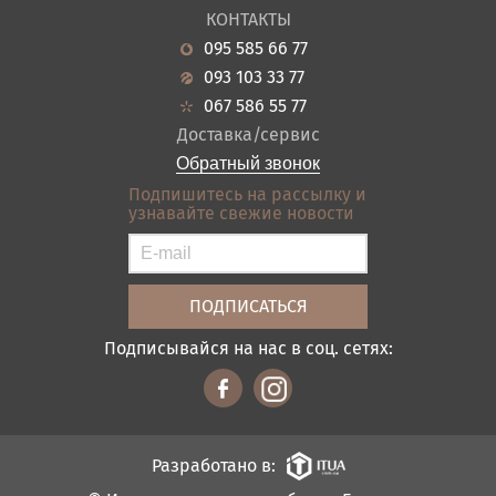
О нас
Гостиная
КОНТАКТЫ
Новости
Кухня
095 585 66 77
Гарантия
Прихожие
093 103 33 77
Кредит
Ванная
067 586 55 77
Оплата и доставка
Акции
Доставка/сервис
Отзывы
Обратный звонок
Контакты
Подпишитесь на рассылку и
узнавайте свежие новости
Карта сайта
Условия покупки
Подписывайся на нас в соц. сетях:
Разработано в: