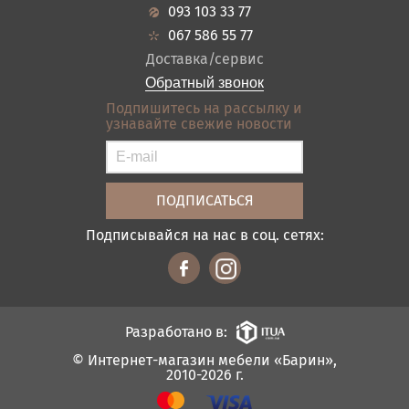
Гарантия
Прихожие
093 103 33 77
Кредит
Ванная
067 586 55 77
Оплата и доставка
Акции
Доставка/сервис
Отзывы
Обратный звонок
Контакты
Подпишитесь на рассылку и
узнавайте свежие новости
Карта сайта
Условия покупки
Подписывайся на нас в соц. сетях:
Разработано в:
© Интернет-магазин мебели «Барин»,
2010-2026 г.