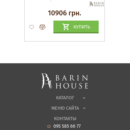
10906 грн.
КУПИТЬ
Матрасы, текстиль
Спальни, Кровати
Мягкая мебель
Корпусная мебель
Офисная мебель
Ткани
КАТАЛОГ
Детская
МЕНЮ САЙТА
Садовая мебель
О нас
Гостиная
КОНТАКТЫ
Новости
Кухня
095 585 66 77