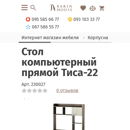
095 585 66 77
093 103 33 77
067 586 55 77
Интернет магазин мебели
Корпусная мебель
Стол
компьютерный
прямой Тиса-22
Арт.
230027
0 отзывов
Link
Link
Link
Link