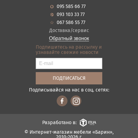
Новости
Кухня
095 585 66 77
Гарантия
Прихожие
093 103 33 77
Кредит
Ванная
067 586 55 77
Оплата и доставка
Акции
Доставка/сервис
Отзывы
Обратный звонок
Контакты
Подпишитесь на рассылку и
узнавайте свежие новости
Карта сайта
Условия покупки
Подписывайся на нас в соц. сетях:
Разработано в:
© Интернет-магазин мебели «Барин»,
2010-2026 г.