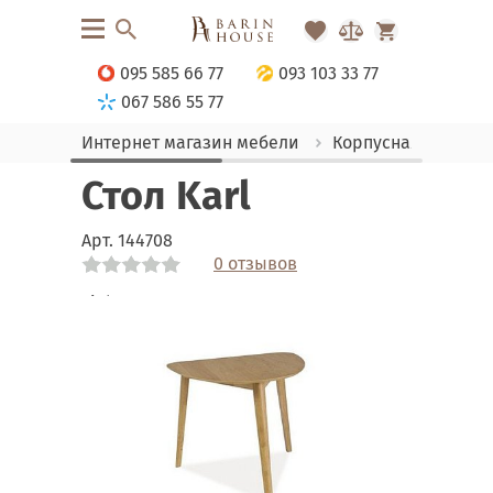
095 585 66 77
093 103 33 77
067 586 55 77
Интернет магазин мебели
Корпусная мебель
Стол Karl
Арт.
144708
0 отзывов
Link
Link
Link
Link