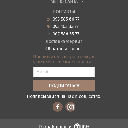
МЕНЮ САЙТА
Садовая мебель
О нас
Гостиная
КОНТАКТЫ
Новости
Кухня
095 585 66 77
Гарантия
Прихожие
093 103 33 77
Кредит
Ванная
067 586 55 77
Оплата и доставка
Акции
Доставка/сервис
Отзывы
Обратный звонок
Контакты
Подпишитесь на рассылку и
узнавайте свежие новости
Карта сайта
Условия покупки
Подписывайся на нас в соц. сетях:
Разработано в: