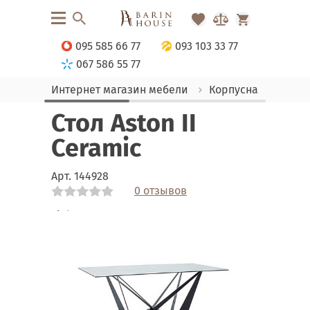
095 585 66 77
093 103 33 77
067 586 55 77
Интернет магазин мебели
Корпусная мебель
Стол Aston II
Ceramic
Арт.
144928
0 отзывов
Link
Link
Link