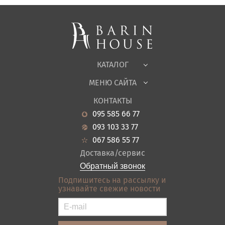
Спальни, Кровати
Мягкая мебель
Корпусная мебель
Офисная мебель
Ткани
КАТАЛОГ
Детская
МЕНЮ САЙТА
Садовая мебель
О нас
Гостиная
КОНТАКТЫ
Новости
Кухня
095 585 66 77
Гарантия
Прихожие
093 103 33 77
Кредит
Ванная
067 586 55 77
Оплата и доставка
Акции
Доставка/сервис
Отзывы
Обратный звонок
Контакты
Подпишитесь на рассылку и
узнавайте свежие новости
Карта сайта
Условия покупки