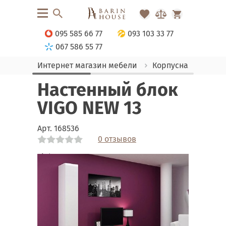
095 585 66 77
093 103 33 77
067 586 55 77
Интернет магазин мебели
Корпусная мебель
Настенный блок
VIGO NEW 13
Арт.
168536
0 отзывов
Link
Link
Link
Link
Link
Link
Link
Link
Link
Link
Link
Link