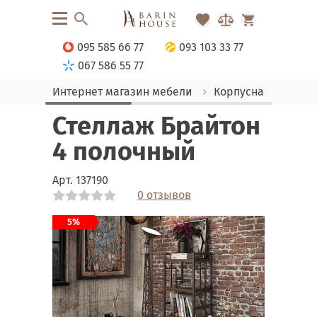
095 585 66 77
093 103 33 77
067 586 55 77
Интернет магазин мебели
Корпусная мебель
Стеллаж Брайтон
4 полочный
Арт.
137190
0 отзывов
Link
Link
Link
Link
Link
5%