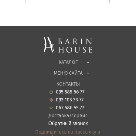
Матрасы, текстиль
Спальни, Кровати
Мягкая мебель
Корпусная мебель
Офисная мебель
Ткани
КАТАЛОГ
Детская
МЕНЮ САЙТА
Садовая мебель
О нас
Гостиная
КОНТАКТЫ
Новости
Кухня
095 585 66 77
Гарантия
Прихожие
093 103 33 77
Кредит
Ванная
067 586 55 77
Оплата и доставка
Акции
Доставка/сервис
Отзывы
Обратный звонок
Контакты
Подпишитесь на рассылку и