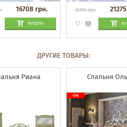
16708 грн.
21275
н.
22394 грн.
КУПИТЬ
КУ
ДРУГИЕ ТОВАРЫ:
пальня Риана
Спальня Оль
-5%