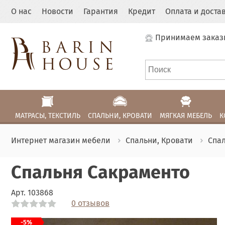
О нас
Новости
Гарантия
Кредит
Оплата и доста
Принимаем заказ
МАТРАСЫ, ТЕКСТИЛЬ
СПАЛЬНИ, КРОВАТИ
МЯГКАЯ МЕБЕЛЬ
К
Интернет магазин мебели
Спальни, Кровати
Спа
Спальня Сакраменто
Арт.
103868
0 отзывов
Link
Link
Link
Link
Link
Link
-5%