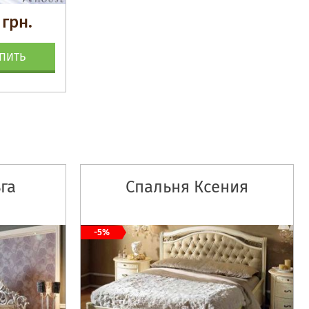
 грн.
ПИТЬ
га
Спальня Ксения
-5%