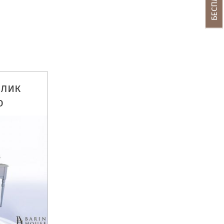
олик
о