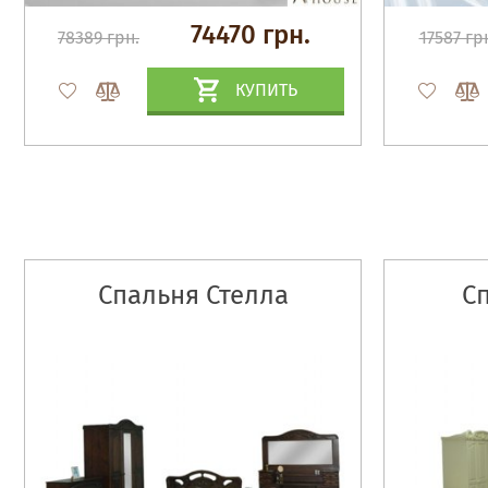
74470 грн.
78389 грн.
17587 гр
КУПИТЬ
Спальня Стелла
С