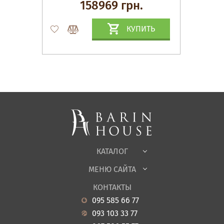
158969 грн.
КУПИТЬ
Матрасы, текстиль
Спальни, Кровати
Мягкая мебель
Корпусная мебель
Офисная мебель
Ткани
КАТАЛОГ
Детская
МЕНЮ САЙТА
Садовая мебель
О нас
Гостиная
КОНТАКТЫ
Новости
Кухня
095 585 66 77
Гарантия
Прихожие
093 103 33 77
Кредит