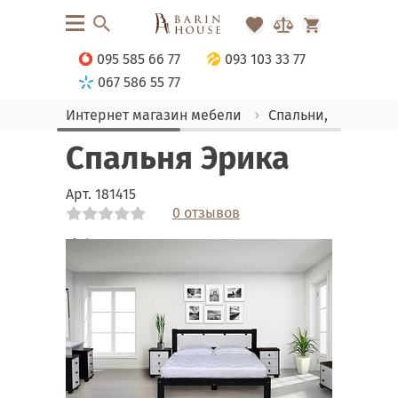
095 585 66 77
093 103 33 77
067 586 55 77
Интернет магазин мебели
Спальни, Кровати
Спальня Эрика
Арт.
181415
0 отзывов
Link
Link
Link
Link
Link
Link
Link
Link
Link
Link
Link
Link
Link
Link