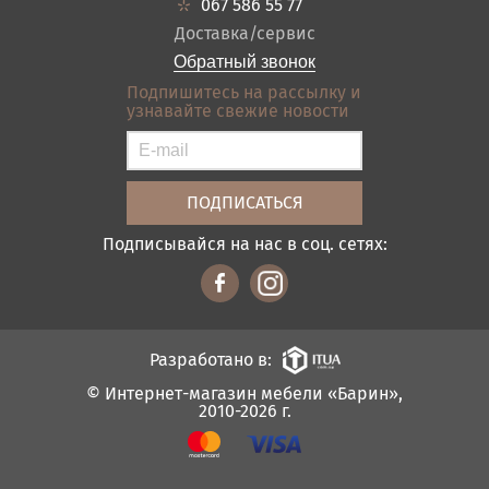
Ванная
067 586 55 77
Оплата и доставка
Акции
Доставка/сервис
Отзывы
Обратный звонок
Контакты
Подпишитесь на рассылку и
узнавайте свежие новости
Карта сайта
Условия покупки
Подписывайся на нас в соц. сетях:
Разработано в:
© Интернет-магазин мебели «Барин»,
2010-2026 г.