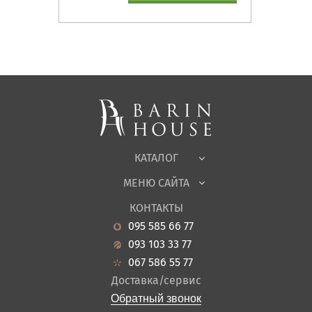
Матрасы, текстиль
Спальни, Кровати
Мягкая мебель
Корпусная мебель
Офисная мебель
Ткани
КАТАЛОГ
Детская
МЕНЮ САЙТА
Садовая мебель
О нас
Гостиная
КОНТАКТЫ
Новости
Кухня
095 585 66 77
Гарантия
Прихожие
093 103 33 77
Кредит
Ванная
067 586 55 77
Оплата и доставка
Акции
Доставка/сервис
Отзывы
Обратный звонок