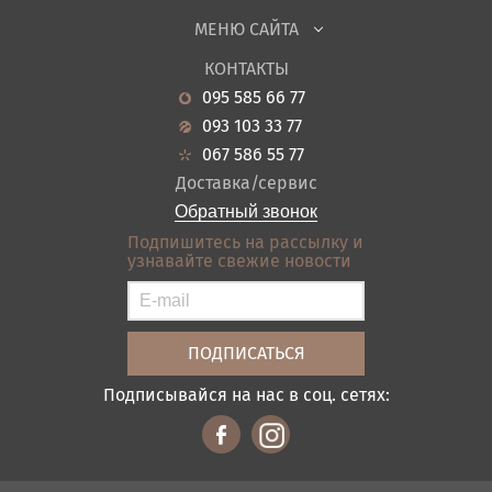
Детская
МЕНЮ САЙТА
Садовая мебель
О нас
Гостиная
КОНТАКТЫ
Новости
Кухня
095 585 66 77
Гарантия
Прихожие
093 103 33 77
Кредит
Ванная
067 586 55 77
Оплата и доставка
Акции
Доставка/сервис
Отзывы
Обратный звонок
Контакты
Подпишитесь на рассылку и
узнавайте свежие новости
Карта сайта
Условия покупки
Подписывайся на нас в соц. сетях: