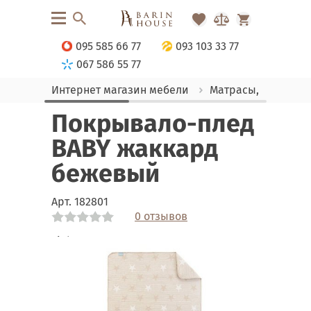
095 585 66 77
093 103 33 77
067 586 55 77
Интернет магазин мебели
Матрасы, текстиль
Покрывало-плед
BABY жаккард
бежевый
Арт.
182801
0 отзывов
Link
Link
Link
Link
Link
Link
Link