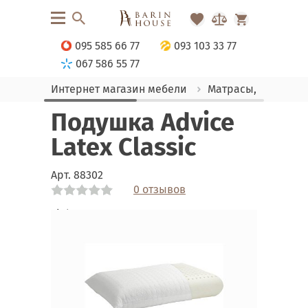
095 585 66 77
093 103 33 77
067 586 55 77
Интернет магазин мебели
Матрасы, текстиль
Подушка Advice
Latex Classic
Арт.
88302
0 отзывов
Link
Link
Link
Link
Link
Link
Link
Link