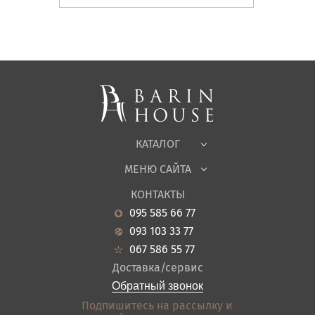
Матрасы, текстиль
Спальни, Кровати
Мягкая мебель
Корпусная мебель
Офисная мебель
Ткани
КАТАЛОГ
Детская
МЕНЮ САЙТА
Садовая мебель
О нас
Гостиная
КОНТАКТЫ
Новости
Кухня
095 585 66 77
Гарантия
Прихожие
093 103 33 77
Кредит
Ванная
067 586 55 77
Оплата и доставка
Акции
Доставка/сервис
Отзывы
Обратный звонок
Контакты
Подпишитесь на рассылку и