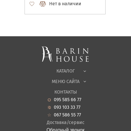
Нет в наличии
Матрасы, текстиль
Спальни, Кровати
Мягкая мебель
Корпусная мебель
Офисная мебель
Ткани
КАТАЛОГ
Детская
МЕНЮ САЙТА
Садовая мебель
О нас
Гостиная
КОНТАКТЫ
Новости
Кухня
095 585 66 77
Гарантия
Прихожие
093 103 33 77
Кредит
Ванная
067 586 55 77
Оплата и доставка
Акции
Доставка/сервис
Отзывы
Обратный звонок