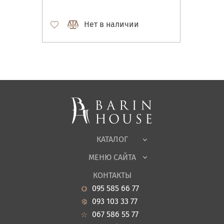
Нет в наличии
Матрасы, текстиль
Спальни, Кровати
Мягкая мебель
Корпусная мебель
Офисная мебель
Ткани
КАТАЛОГ
Детская
МЕНЮ САЙТА
Садовая мебель
О нас
Гостиная
КОНТАКТЫ
Новости
Кухня
095 585 66 77
Гарантия
Прихожие
093 103 33 77
Кредит
Ванная
067 586 55 77