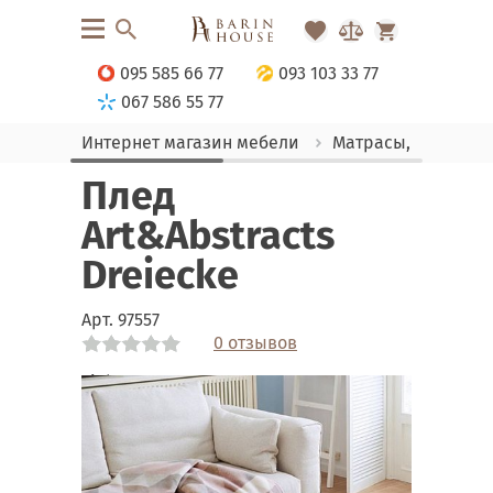
095 585 66 77
093 103 33 77
067 586 55 77
Интернет магазин мебели
Матрасы, текстиль
Плед
Art&Abstracts
Dreiecke
Арт.
97557
0 отзывов
Link
Link
Link
Link