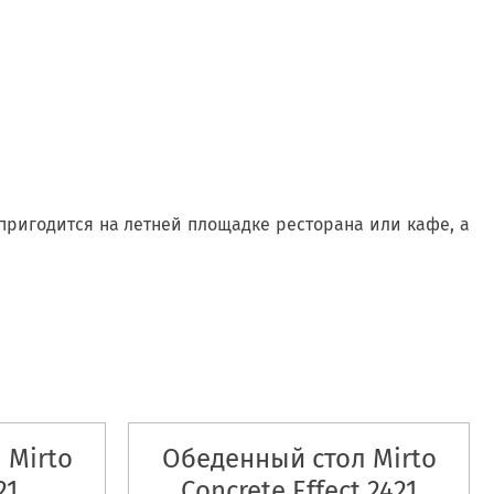
 пригодится на летней площадке ресторана или кафе, а
 Mirto
Обеденный стол Mirto
21
Concrete Effect 2421