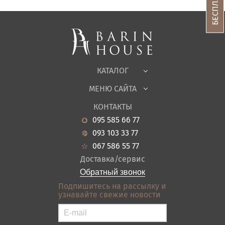
Спальни, Кровати
Мягкая мебель
Корпусная мебель
Офисная мебель
Ткани
КАТАЛОГ
Детская
МЕНЮ САЙТА
Садовая мебель
О нас
Гостиная
КОНТАКТЫ
Новости
Кухня
095 585 66 77
Гарантия
Прихожие
093 103 33 77
Кредит
Ванная
067 586 55 77
Оплата и доставка
Акции
Доставка/сервис
Отзывы
Обратный звонок
Контакты
Подпишитесь на рассылку и
узнавайте свежие новости
Карта сайта
Условия покупки