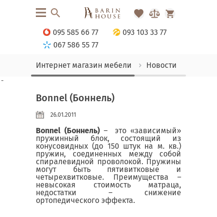
095 585 66 77
093 103 33 77
067 586 55 77
Интернет магазин мебели
Новости
Bonnel
-
Bonnel (Боннель)
26.01.2011
Bonnel (Боннель)
– это «зависимый»
пружинный блок, состоящий из
конусовидных (до 150 штук на м. кв.)
пружин, соединенных между собой
спиралевидной проволокой. Пружины
могут быть пятивитковые и
четырехвитковые. Преимущества –
невысокая стоимость матраца,
недостатки – снижение
ортопедического эффекта.