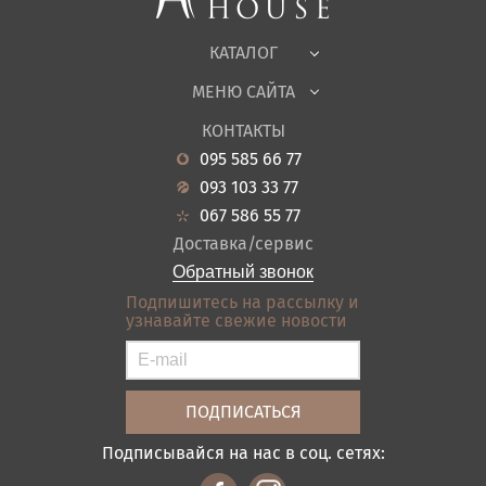
Офисная мебель
Ткани
КАТАЛОГ
Детская
МЕНЮ САЙТА
Садовая мебель
О нас
Гостиная
КОНТАКТЫ
Новости
Кухня
095 585 66 77
Гарантия
Прихожие
093 103 33 77
Кредит
Ванная
067 586 55 77
Оплата и доставка
Акции
Доставка/сервис
Отзывы
Обратный звонок
Контакты
Подпишитесь на рассылку и
узнавайте свежие новости
Карта сайта
Условия покупки
Подписывайся на нас в соц. сетях: