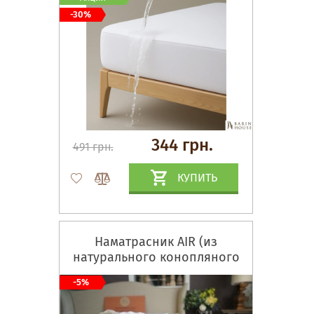
-30%
344 грн.
491 грн.
КУПИТЬ
Наматрасник AIR (из
натурального конопляного
волокна)
-5%