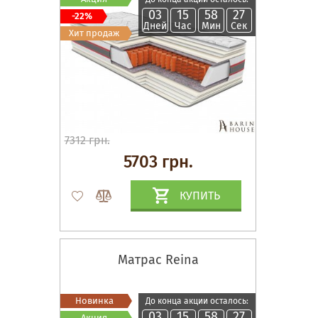
03
15
58
26
-22%
Дней
Час
Мин
Сек
Хит продаж
7312 грн.
5703 грн.
КУПИТЬ
Матрас Reina
Новинка
До конца акции осталось:
03
15
58
26
Акция