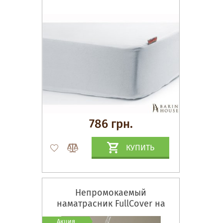
786 грн.
КУПИТЬ
Непромокаемый
наматрасник FullCover на
резинке по всему периметру
Акция