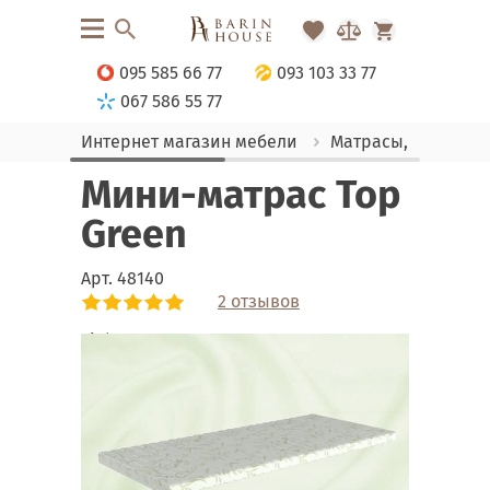
095 585 66 77
093 103 33 77
067 586 55 77
Интернет магазин мебели
Матрасы, текстиль
Мини-матрас Top
Green
Арт.
48140
2 отзывов
Link
Link
Link