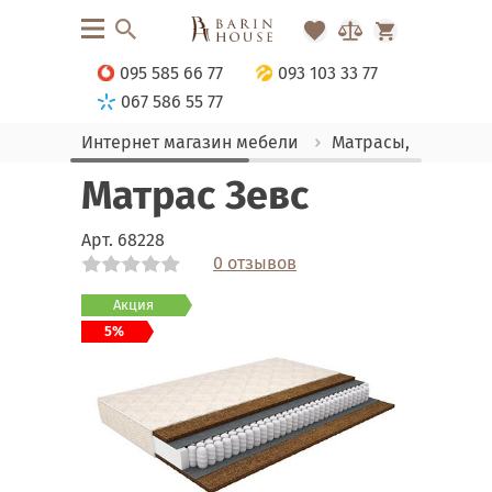
095 585 66 77
093 103 33 77
067 586 55 77
Интернет магазин мебели
Матрасы, текстиль
Матрас Зевс
Арт.
68228
0 отзывов
Link
Link
Акция
5%