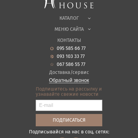
Офисная мебель
Ткани
КАТАЛОГ
Детская
МЕНЮ САЙТА
Садовая мебель
О нас
Гостиная
КОНТАКТЫ
Новости
Кухня
095 585 66 77
Гарантия
Прихожие
093 103 33 77
Кредит
Ванная
067 586 55 77
Оплата и доставка
Акции
Доставка/сервис
Отзывы
Обратный звонок
Контакты
Подпишитесь на рассылку и
узнавайте свежие новости
Карта сайта
Условия покупки
Подписывайся на нас в соц. сетях: