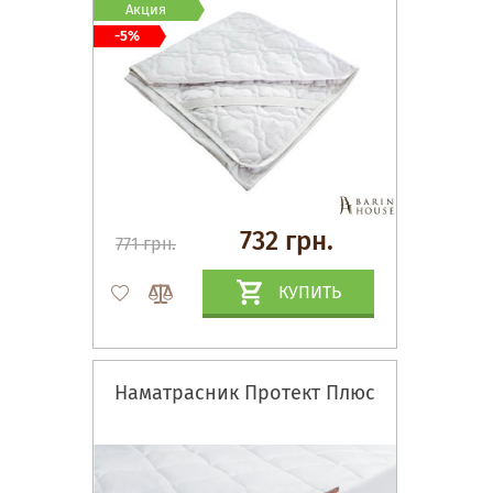
Акция
-5%
732 грн.
771 грн.
КУПИТЬ
Наматрасник Протект Плюс