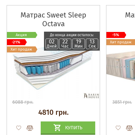
Матрас Sweet Sleep
Ма
Octava
Акция
-5%
До конца акции осталось:
02
22
19
12
-21%
Хит продаж
Дней
Час
Мин
Сек
Хит продаж
6088 грн.
3851 грн.
4810 грн.
КУПИТЬ