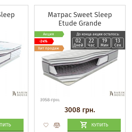
Sleep
Матрас Sweet Sleep
Etude Grande
Акция
До конца акции осталось:
02
22
19
12
-24%
Дней
Час
Мин
Сек
Хит продаж
3958 грн.
3008 грн.
ПИТЬ
КУПИТЬ