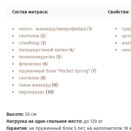
Состав матраса:
Свойства:
чехол - жаккард/микрофибра (
1
)
сре
синтепон (
2
)
орт
спанбонд (
3
)
ана
полушерстяной ватин (
4
)
чех
пенополиуретан (
5
)
флизелин (
6
)
пружинный блок "Pocket Spring" (
7
)
синтепон (
8
)
ткань жаккард
(9)
еврокаркас
(10)
Высота:
20 см
Нагрузка на одно спальное место:
до 120 кг
Гарантия
: на пружинный блок 5 лет, на наполнители 18