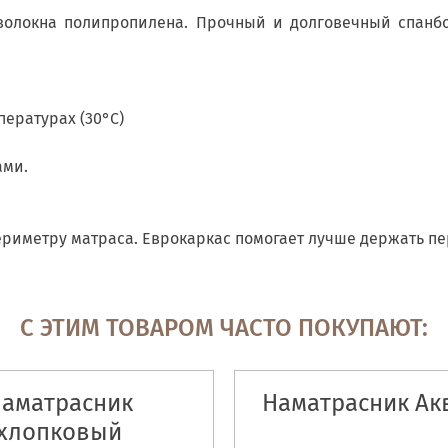
волокна полипропилена. Прочный и долговечный спанбо
ературах (30°С)
ами.
ериметру матраса. Еврокаркас помогает лучше держать п
С ЭТИМ ТОВАРОМ ЧАСТО ПОКУПАЮТ:
аматрасник
Наматрасник Ак
хлопковый