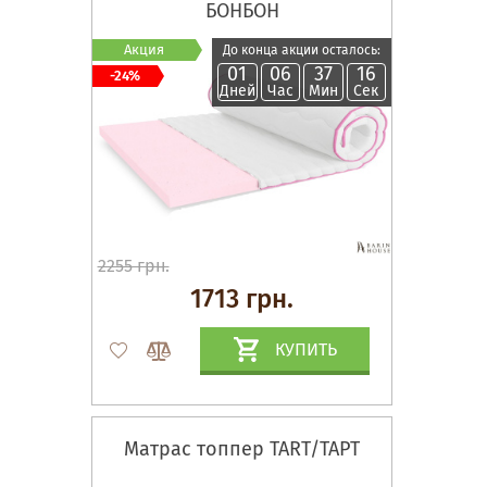
БОНБОН
Акция
До конца акции осталось:
01
06
37
15
-24%
Дней
Час
Мин
Сек
2255 грн.
1713 грн.
КУПИТЬ
Матрас топпер TART/ТАРТ