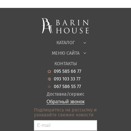
Спальни, Кровати
Мягкая мебель
Корпусная мебель
Офисная мебель
Ткани
КАТАЛОГ
Детская
МЕНЮ САЙТА
Садовая мебель
О нас
Гостиная
КОНТАКТЫ
Новости
Кухня
095 585 66 77
Гарантия
Прихожие
093 103 33 77
Кредит
Ванная
067 586 55 77
Оплата и доставка
Акции
Доставка/сервис
Отзывы
Обратный звонок
Контакты
Подпишитесь на рассылку и
узнавайте свежие новости
Карта сайта
Условия покупки