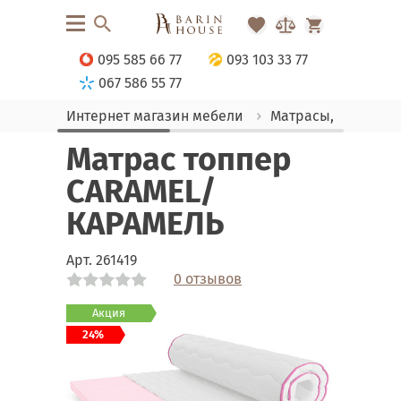
095 585 66 77
093 103 33 77
067 586 55 77
Интернет магазин мебели
Матрасы, текстиль
Матрас топпер
CARAMEL/
КАРАМЕЛЬ
Арт.
261419
0 отзывов
Link
Link
Link
Акция
24%