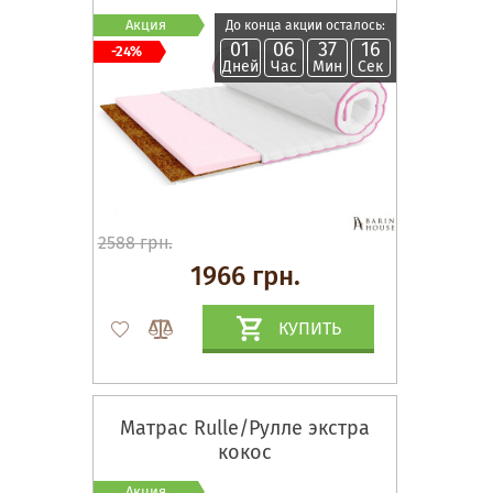
Акция
До конца акции осталось:
01
06
37
15
-24%
Дней
Час
Мин
Сек
2588 грн.
1966 грн.
КУПИТЬ
Матрас Rulle/Рулле экстра
кокос
Акция