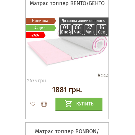
Матрас топпер BENTO/БЕНТО
Новинка
До конца акции осталось:
01
06
37
15
Акция
Дней
Час
Мин
Сек
-24%
2475 грн.
1881 грн.
КУПИТЬ
Матрас топпер BONBON/