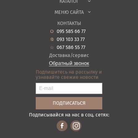
КАТАЛОГ
Детская
МЕНЮ САЙТА
Садовая мебель
О нас
Гостиная
КОНТАКТЫ
Новости
Кухня
095 585 66 77
Гарантия
Прихожие
093 103 33 77
Кредит
Ванная
067 586 55 77
Оплата и доставка
Акции
Доставка/сервис
Отзывы
Обратный звонок
Контакты
Подпишитесь на рассылку и
узнавайте свежие новости
Карта сайта
Условия покупки
Подписывайся на нас в соц. сетях: