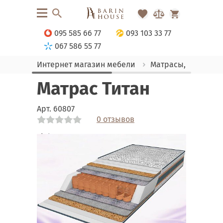
095 585 66 77
093 103 33 77
067 586 55 77
Интернет магазин мебели
Матрасы, текстиль
Матрас Титан
Арт.
60807
0 отзывов
Link
Link