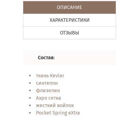
ОПИСАНИЕ
ХАРАКТЕРИСТИКИ
ОТЗЫВЫ
Состав
:
Характе
ткань Kevlar
пружи
синтепон
анато
флизелин
ортоп
Аэро сетка
двуст
жесткий войлок
техно
Pocket Spring eXtra
Венти
Техно
много
Усиле