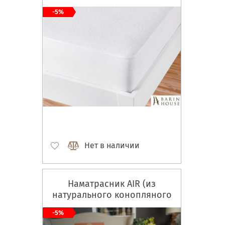
натяжной
-5%
Нет в наличии
Наматрасник AIR (из
натурального конопляного
волокна)
-5%