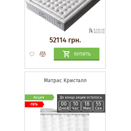
52114 грн.
КУПИТЬ
Матрас Кристалл
Акция
До конца акции осталось:
00
10
18
54
-19%
Дней
Час
Мин
Сек