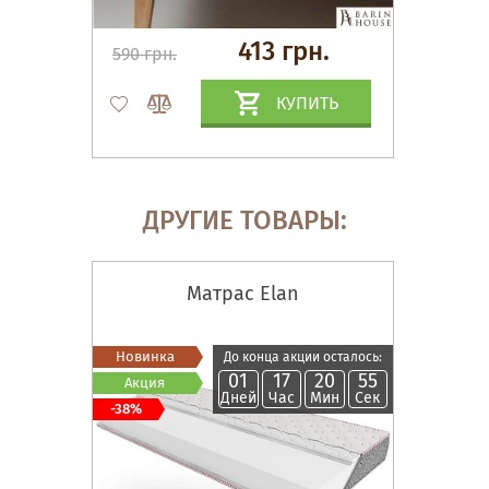
413 грн.
590 грн.
КУПИТЬ
ДРУГИЕ ТОВАРЫ:
Матрас Elan
Новинка
До конца акции осталось:
01
17
20
54
Акция
Дней
Час
Мин
Сек
-38%