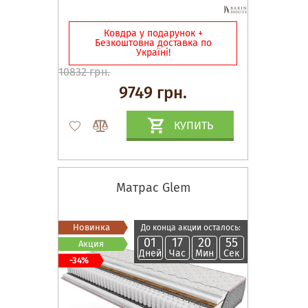
Ковдра у подарунок +
Безкоштовна доставка по
Україні!
10832 грн.
9749 грн.
КУПИТЬ
Матрас Glem
Новинка
До конца акции осталось:
01
17
20
54
Акция
Дней
Час
Мин
Сек
-34%