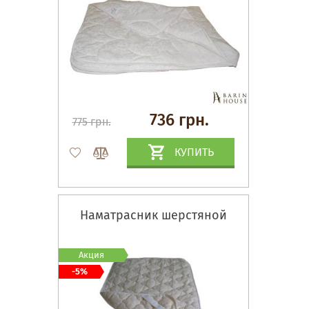
736 грн.
775 грн.
КУПИТЬ
Наматрасник шерстяной
Акция
-5%