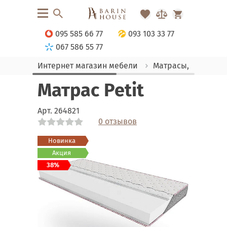
095 585 66 77
093 103 33 77
067 586 55 77
Интернет магазин мебели
Матрасы, текстиль
Матрас Petit
Арт.
264821
0 отзывов
Link
Link
Link
Link
Link
Новинка
Акция
38%