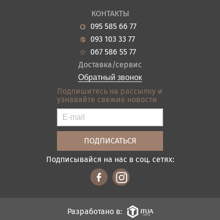
О нас
Гостиная
КОНТАКТЫ
Новости
Кухня
095 585 66 77
Гарантия
Прихожие
093 103 33 77
Кредит
Ванная
067 586 55 77
Оплата и доставка
Акции
Доставка/сервис
Отзывы
Обратный звонок
Контакты
Подпишитесь на рассылку и
узнавайте свежие новости
Карта сайта
Условия покупки
Подписывайся на нас в соц. сетях:
Разработано в: