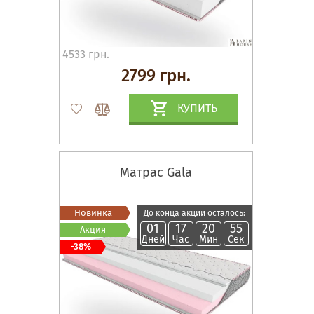
4533 грн.
2799 грн.
КУПИТЬ
Матрас Gala
Новинка
До конца акции осталось:
01
17
20
54
Акция
Дней
Час
Мин
Сек
-38%