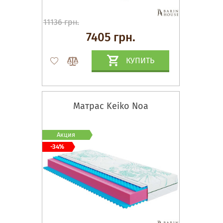
11136 грн.
7405 грн.
КУПИТЬ
Матрас Keiko Noa
Акция
-34%