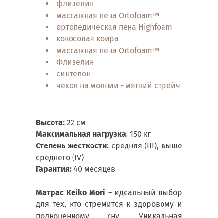
флизелин
массажная пена Ortofoam™
ортопедическая пена Highfoam
кокосовая койра
массажная пена Ortofoam™
Флизелин
синтепон
чехол на молнии - мягкий стрейч Q-Dry&Sof
Высота:
22 см
Максимальная нагрузка:
150 кг
Степень жесткости:
средняя (III), выше
среднего (IV)
Гарантия:
40 месяцев
Матрас Keiko Mori
– идеальный выбор
для тех, кто стремится к здоровому и
полноценному сну. Уникальная