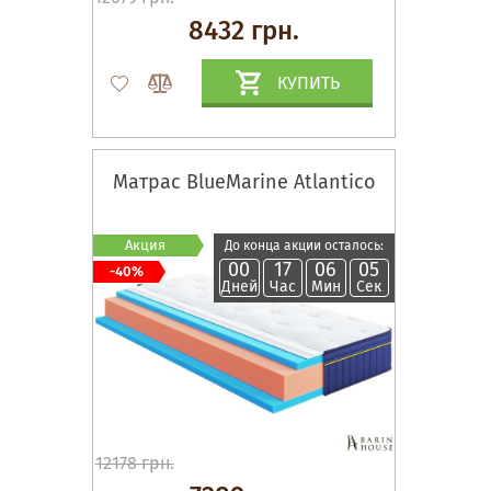
8432 грн.
КУПИТЬ
Матрас BlueMarine Atlantico
Акция
До конца акции осталось:
00
17
06
04
-40%
Дней
Час
Мин
Сек
12178 грн.