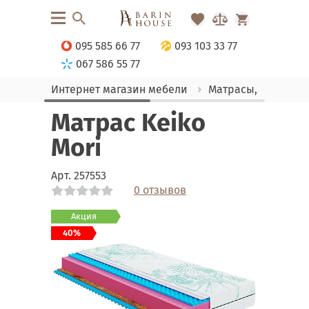
095 585 66 77
093 103 33 77
067 586 55 77
Интернет магазин мебели
Матрасы, текстиль
Матрас Keiko
Mori
Арт.
257553
0 отзывов
Link
Link
Link
Link
Link
Link
Link
Link
Link
Акция
40%