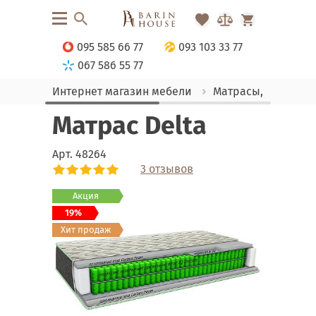
095 585 66 77
093 103 33 77
067 586 55 77
Интернет магазин мебели
Матрасы, текстиль
Матрас Delta
Арт.
48264
3 отзывов
Link
Link
Link
Link
Link
Акция
19%
Хит продаж