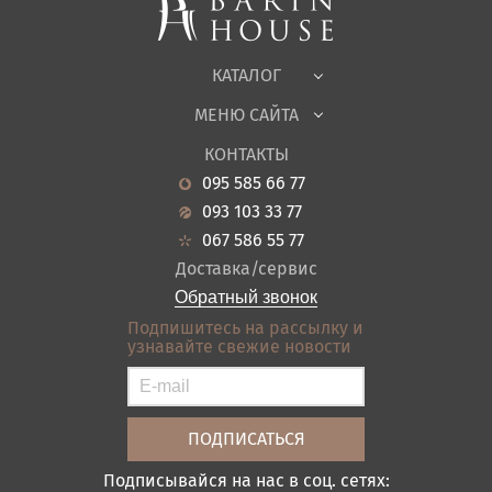
Корпусная мебель
Офисная мебель
Ткани
КАТАЛОГ
Детская
МЕНЮ САЙТА
Садовая мебель
О нас
Гостиная
КОНТАКТЫ
Новости
Кухня
095 585 66 77
Гарантия
Прихожие
093 103 33 77
Кредит
Ванная
067 586 55 77
Оплата и доставка
Акции
Доставка/сервис
Отзывы
Обратный звонок
Контакты
Подпишитесь на рассылку и
узнавайте свежие новости
Карта сайта
Условия покупки
Подписывайся на нас в соц. сетях: