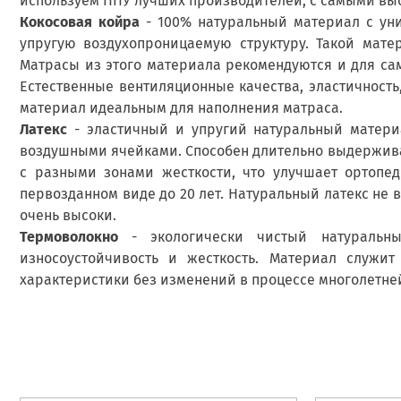
используем ППУ лучших производителей, с самыми выс
Кокосовая койра
- 100% натуральный материал с ун
упругую воздухопроницаемую структуру. Такой мате
Матрасы из этого материала рекомендуются и для сам
Естественные вентиляционные качества, эластичность,
материал идеальным для наполнения матраса.
Латекс
- эластичный и упругий натуральный материа
воздушными ячейками. Способен длительно выдержива
с разными зонами жесткости, что улучшает ортопед
первозданном виде до 20 лет. Натуральный латекс не в
очень высоки.
Термоволокно
- экологически чистый натуральны
износоустойчивость и жесткость. Материал служи
характеристики без изменений в процессе многолетне