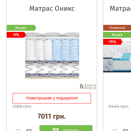
Матрас Оникс
Матрас
Акция
Новинка
-5%
Акция
-15%
Наматрацник у подарунок!
7380 грн.
4446 грн.
7011 грн.