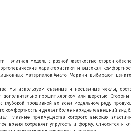
сти - элитная модель с разной жесткостью сторон обес
е ортопедические характеристики и высокая комфортнос
диционных материалов.Амато Марини выбирают цените
тва мы используем съемные и несъемные чехлы, сост
л дополнительно прошит хлопком или шерстью. Стороны
 с глубокой прошивкой во всем модельном ряду продук
его комфортность и делает более нарядным внешний вид 
иал, главные преимущества которого высокая эластично
гое время сохраняет упругость и форму. Относится к к