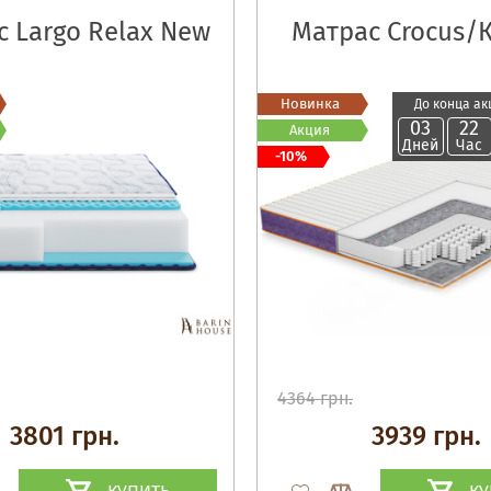
 Largo Relax New
Матрас Crocus/
Новинка
До конца ак
03
22
Акция
Дней
Час
-10%
4364 грн.
3801 грн.
3939 грн.