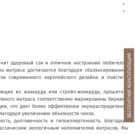
от
г
БЕСПЛАТНАЯ КОНСУЛЬТАЦИЯ
печит здоровый сон и отличное настроение любителям
ть матраса достигаются благодаря сбалансированной
ли современного европейского дизайна и поистине
оящие из жаккарда или стрейч-жаккарда, прошитого
 такого матраса соответственно маркированы бирками
ции, что дает более эффективное перераспределение
благодаря увеличению объемности чехла.
сть, долговечность и гипоаллергенность. Благодаря
лассическим экологичным наполнителям матрасов. Мы