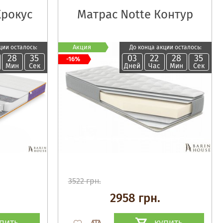
Крокус
Матрас Notte Контур
Акция
ции осталось:
До конца акции осталось:
28
34
03
22
28
34
-16%
Мин
Сек
Дней
Час
Мин
Сек
3522 грн.
2958 грн.