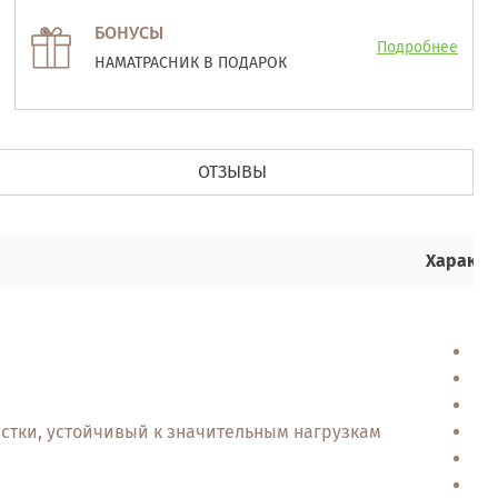
БОНУСЫ
Подробнее
НАМАТРАСНИК В ПОДАРОК
ОТЗЫВЫ
Характе
дв
же
ор
стки, устойчивый к значительным нагрузкам
эк
г
от