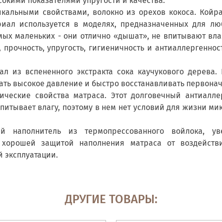
окими показателями упругости и качества.
икальными свойствами, волокно из орехов кокоса. Койр
риал используется в моделях, предназначенных для люб
ых маленьких - они отлично «дышат», не впитывают вла
 прочность, упругость, гигиеничность и антиаллергеннос
л из вспененного экстракта сока каучукового дерева. 
ть высокое давление и быстро восстанавливать первона
ические свойства матраса. Этот долговечный антиалл
питывает влагу, поэтому в нем нет условий для жизни ми
й наполнитель из термопрессованного войлока, ув
т хорошей защитой наполнения матраса от воздействи
й эксплуатации.
ДРУГИЕ ТОВАРЫ: