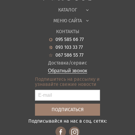
Ткани
КАТАЛОГ
Детская
МЕНЮ САЙТА
Садовая мебель
О нас
Гостиная
КОНТАКТЫ
Новости
Кухня
095 585 66 77
Гарантия
Прихожие
093 103 33 77
Кредит
Ванная
067 586 55 77
Оплата и доставка
Акции
Доставка/сервис
Отзывы
Обратный звонок
Контакты
Подпишитесь на рассылку и
узнавайте свежие новости
Карта сайта
Условия покупки
Подписывайся на нас в соц. сетях: