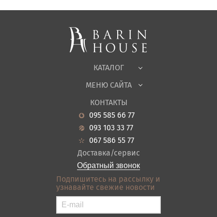
Спальни, Кровати
Мягкая мебель
Корпусная мебель
Офисная мебель
Ткани
КАТАЛОГ
Детская
МЕНЮ САЙТА
Садовая мебель
О нас
Гостиная
КОНТАКТЫ
Новости
Кухня
095 585 66 77
Гарантия
Прихожие
093 103 33 77
Кредит
Ванная
067 586 55 77
Оплата и доставка
Акции
Доставка/сервис
Отзывы
Обратный звонок
Контакты
Подпишитесь на рассылку и
узнавайте свежие новости
Карта сайта
Условия покупки