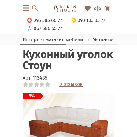
095 585 66 77
093 103 33 77
067 586 55 77
Интернет магазин мебели
Мягкая мебель
Кухонный уголок
Стоун
Арт.
113485
0 отзывов
Link
Link
Link
Link
Link
5%