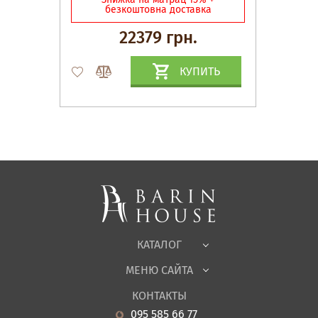
безкоштовна доставка
22379 грн.
КУПИТЬ
Матрасы, текстиль
Спальни, Кровати
Мягкая мебель
Корпусная мебель
Офисная мебель
Ткани
КАТАЛОГ
Детская
МЕНЮ САЙТА
Садовая мебель
О нас
Гостиная
КОНТАКТЫ
Новости
Кухня
095 585 66 77