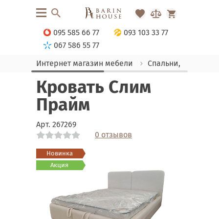
095 585 66 77
093 103 33 77
067 586 55 77
Интернет магазин мебели
Спальни, Кровати
Кровать Слим
Прайм
Арт.
267269
0 отзывов
Link
Link
Новинка
Акция