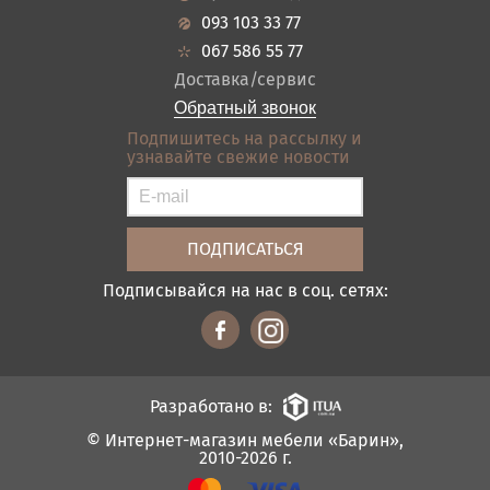
Гарантия
Прихожие
093 103 33 77
Кредит
Ванная
067 586 55 77
Оплата и доставка
Акции
Доставка/сервис
Отзывы
Обратный звонок
Контакты
Подпишитесь на рассылку и
узнавайте свежие новости
Карта сайта
Условия покупки
Подписывайся на нас в соц. сетях:
Разработано в:
© Интернет-магазин мебели «Барин»,
2010-2026 г.