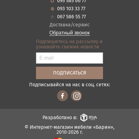
095 585 66 77
Гарантия
Прихожие
093 103 33 77
Кредит
Ванная
067 586 55 77
Оплата и доставка
Акции
Доставка/сервис
Отзывы
Обратный звонок
Контакты
Подпишитесь на рассылку и
узнавайте свежие новости
Карта сайта
Условия покупки
Подписывайся на нас в соц. сетях:
Разработано в:
© Интернет-магазин мебели «Барин»,
2010-2026 г.