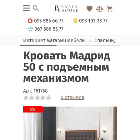
095 585 66 77
093 103 33 77
067 586 55 77
Интернет магазин мебели
Спальни, Кровати
Кровать Мадрид
50 с подъемным
механизмом
Арт.
161758
0 отзывов
Link
Link
Link
Link
Link
Link
Link
Link
Link
Link
Link
Link
Link
Link
Link
5%