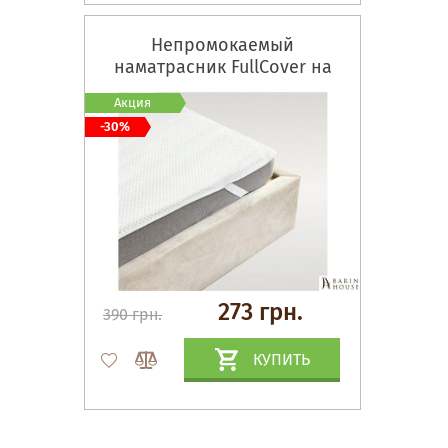
Непромокаемый
наматрасник FullCover на
резинках по углам
Акция
-30%
273 грн.
390 грн.
КУПИТЬ