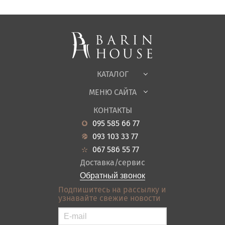
Спальни, Кровати
Мягкая мебель
Корпусная мебель
Офисная мебель
Ткани
КАТАЛОГ
Детская
МЕНЮ САЙТА
Садовая мебель
О нас
Гостиная
КОНТАКТЫ
Новости
Кухня
095 585 66 77
Гарантия
Прихожие
093 103 33 77
Кредит
Ванная
067 586 55 77
Оплата и доставка
Акции
Доставка/сервис
Отзывы
Обратный звонок
Контакты
Подпишитесь на рассылку и
узнавайте свежие новости
Карта сайта
Условия покупки