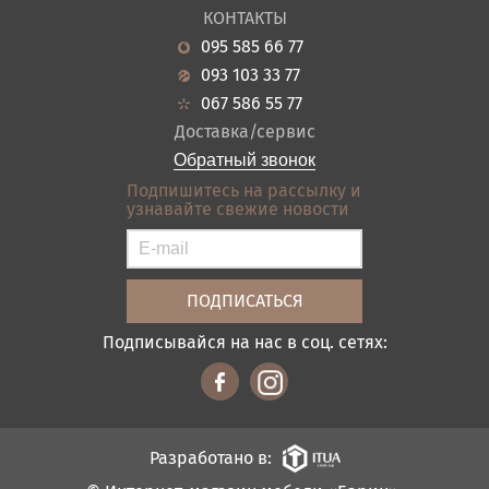
О нас
Гостиная
КОНТАКТЫ
Новости
Кухня
095 585 66 77
Гарантия
Прихожие
093 103 33 77
Кредит
Ванная
067 586 55 77
Оплата и доставка
Акции
Доставка/сервис
Отзывы
Обратный звонок
Контакты
Подпишитесь на рассылку и
узнавайте свежие новости
Карта сайта
Условия покупки
Подписывайся на нас в соц. сетях:
Разработано в: