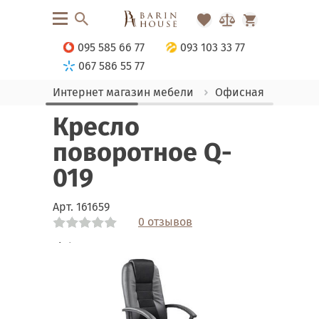
095 585 66 77
093 103 33 77
067 586 55 77
Интернет магазин мебели
Офисная мебель
Кресло
поворотное Q-
019
Арт.
161659
0 отзывов
Link
Link