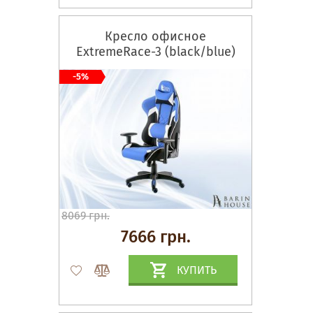
Кресло офисное
ExtremeRace-3 (black/bluе)
-5%
8069 грн.
7666 грн.
КУПИТЬ