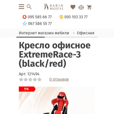
095 585 66 77
093 103 33 77
067 586 55 77
Интернет магазин мебели
Офисная мебель
Кресло офисное
ExtremeRace-3
(black/red)
Арт.
121494
0 отзывов
Link
Link
Link
Link
Link
Link
5%