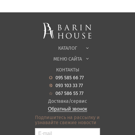
Матрасы, текстиль
Спальни, Кровати
Мягкая мебель
Корпусная мебель
Офисная мебель
Ткани
КАТАЛОГ
Детская
МЕНЮ САЙТА
Садовая мебель
О нас
Гостиная
КОНТАКТЫ
Новости
Кухня
095 585 66 77
Гарантия
Прихожие
093 103 33 77
Кредит
Ванная
067 586 55 77
Оплата и доставка
Акции
Доставка/сервис
Отзывы
Обратный звонок
Контакты
Подпишитесь на рассылку и
узнавайте свежие новости
Карта сайта
Условия покупки