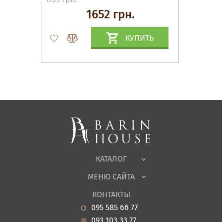
1652 грн.
КУПИТЬ
Матрасы, текстиль
Спальни, Кровати
Мягкая мебель
Корпусная мебель
Офисная мебель
Ткани
КАТАЛОГ
Детская
МЕНЮ САЙТА
Садовая мебель
О нас
Гостиная
КОНТАКТЫ
Новости
Кухня
095 585 66 77
Гарантия
Прихожие
093 103 33 77