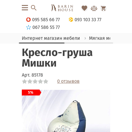
095 585 66 77
093 103 33 77
067 586 55 77
Интернет магазин мебели
Мягкая мебель
Кресло-груша
Мишки
Арт.
85178
0 отзывов
Link
5%