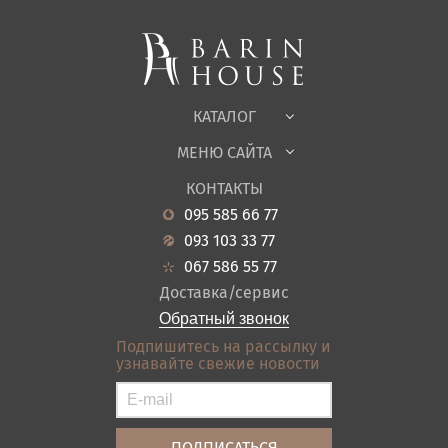
Мягкая мебель
Корпусная мебель
Офисная мебель
Ткани
КАТАЛОГ
Детская
МЕНЮ САЙТА
Садовая мебель
О нас
Гостиная
КОНТАКТЫ
Новости
Кухня
095 585 66 77
Гарантия
Прихожие
093 103 33 77
Кредит
Ванная
067 586 55 77
Оплата и доставка
Акции
Доставка/сервис
Отзывы
Обратный звонок
Контакты
Подпишитесь на рассылку и
узнавайте свежие новости
Карта сайта
Условия покупки