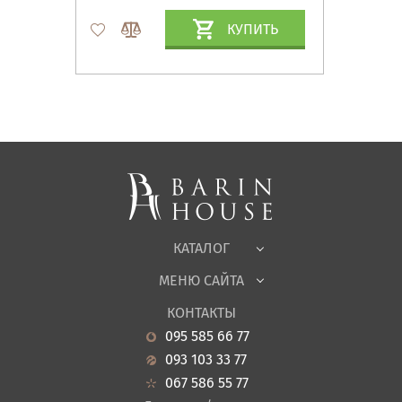
КУПИТЬ
Матрасы, текстиль
Спальни, Кровати
Мягкая мебель
Корпусная мебель
Офисная мебель
Ткани
КАТАЛОГ
Детская
МЕНЮ САЙТА
Садовая мебель
О нас
Гостиная
КОНТАКТЫ
Новости
Кухня
095 585 66 77
Гарантия
Прихожие
093 103 33 77
Кредит
Ванная
067 586 55 77
Оплата и доставка