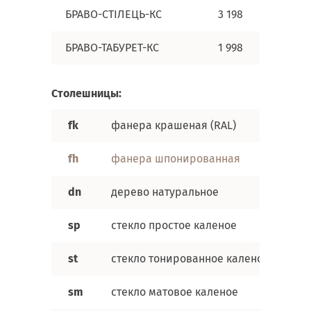
БРАВО-СТІЛЕЦЬ-КС
3 198
3 294
БРАВО-ТАБУРЕТ-КС
1 998
2 094
Cтолешницы:
fk
фанера крашеная (RAL)
1
fh
фанера шпонированная
1
dn
дерево натуральное
1
sp
стекло простое каленое
1
st
стекло тонированное каленое
1
sm
стекло матовое каленое
1