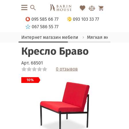
095 585 66 77
093 103 33 77
067 586 55 77
Интернет магазин мебели
Мягкая мебель
Кресло Браво
Арт.
68501
0 отзывов
Link
Link
Link
Link
Link
Link
Link
Link
Link
Link
Link
Link
10%