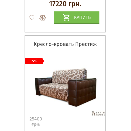
17220 грн.
КУПИТЬ
Кресло-кровать Престиж
-5%
25400
грн.