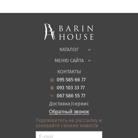
Матрасы, текстиль
Спальни, Кровати
Мягкая мебель
Корпусная мебель
Офисная мебель
Ткани
КАТАЛОГ
Детская
МЕНЮ САЙТА
Садовая мебель
О нас
Гостиная
КОНТАКТЫ
Новости
Кухня
095 585 66 77
Гарантия
Прихожие
093 103 33 77
Кредит
Ванная
067 586 55 77
Оплата и доставка
Акции
Доставка/сервис
Отзывы
Обратный звонок
Контакты
Подпишитесь на рассылку и
узнавайте свежие новости
Карта сайта
Условия покупки