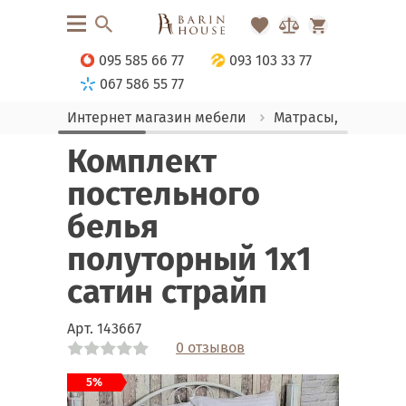
095 585 66 77
093 103 33 77
067 586 55 77
Интернет магазин мебели
Матрасы, текстиль
Комплект
постельного
белья
полуторный 1х1
сатин страйп
Арт.
143667
0 отзывов
Link
Link
5%