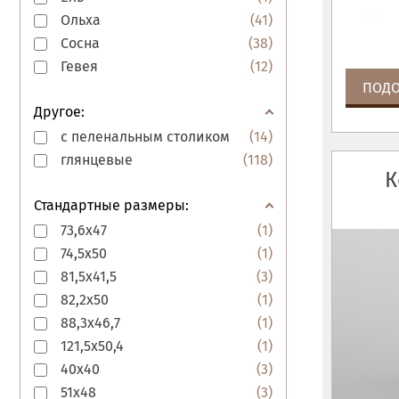
Ольха
(
41
)
Сосна
(
38
)
Гевея
(
12
)
ПОДО
Другое:
с пеленальным столиком
(
14
)
глянцевые
(
118
)
К
Стандартные размеры:
73,6x47
(
1
)
74,5x50
(
1
)
81,5x41,5
(
3
)
82,2x50
(
1
)
88,3x46,7
(
1
)
121,5x50,4
(
1
)
40x40
(
3
)
51x48
(
3
)