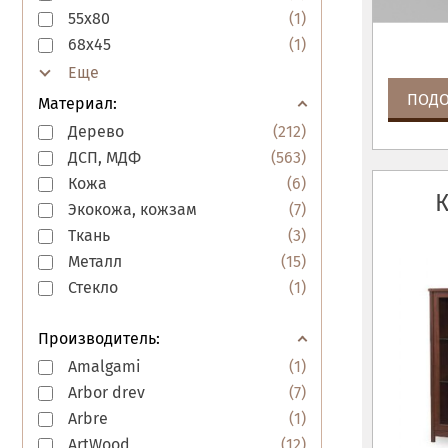
55x80
(
1
)
68x45
(
1
)
ПОДО
Материал:
Дерево
(
212
)
ДСП, МДФ
(
563
)
Кожа
(
6
)
К
Экокожа, кожзам
(
7
)
Ткань
(
3
)
Металл
(
15
)
Стекло
(
1
)
Производитель:
Amalgami
(
1
)
Arbor drev
(
7
)
Arbre
(
1
)
ArtWood
(
12
)