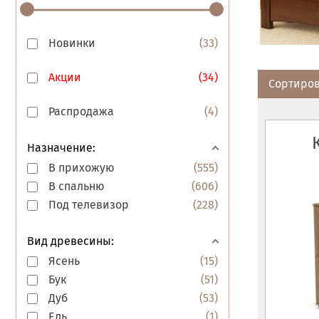
Новинки
(
33
)
Акции
(
34
)
Сортиров
Распродажа
(
4
)
Назначение:
В прихожую
(
555
)
В спальню
(
606
)
Под телевизор
(
228
)
Вид древесины:
Ясень
(
15
)
Бук
(
51
)
Дуб
(
53
)
Ель
(
1
)