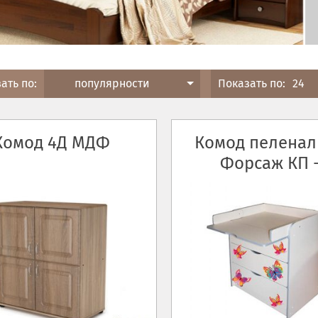
ать по:
популярности
Показать по:
24
Комод 4Д МДФ
Комод пелена
Форсаж КП -