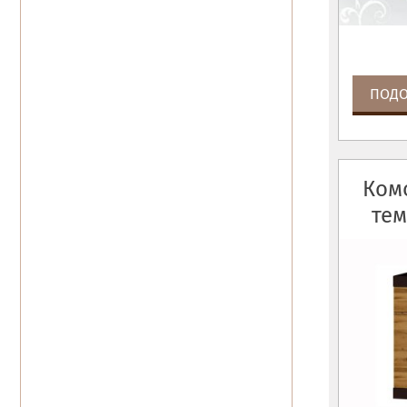
ПОДО
Комо
тем