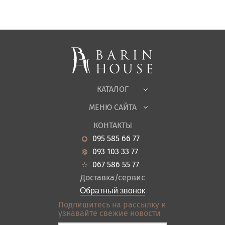
Матрасы, текстиль
Спальни, Кровати
Мягкая мебель
Корпусная мебель
Офисная мебель
Ткани
КАТАЛОГ
Детская
МЕНЮ САЙТА
Садовая мебель
О нас
Гостиная
КОНТАКТЫ
Новости
Кухня
095 585 66 77
Гарантия
Прихожие
093 103 33 77
Кредит
Ванная
067 586 55 77
Оплата и доставка
Акции
Доставка/сервис
Отзывы
Обратный звонок
Контакты
Подпишитесь на рассылку и
узнавайте свежие новости
Карта сайта